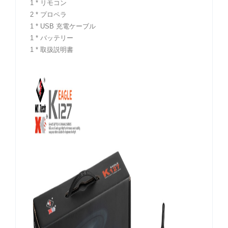
1 * リモコン
2 * プロペラ
1 * USB 充電ケーブル
1 * バッテリー
1 * 取扱説明書