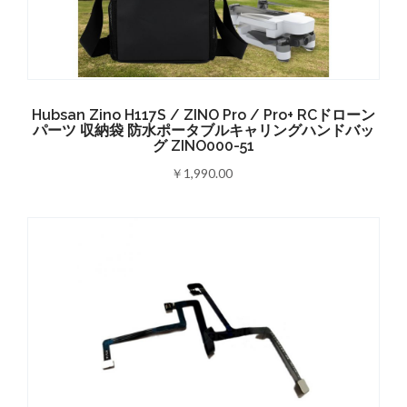
Hubsan Zino H117S / ZINO Pro / Pro+ RCドローン
パーツ 収納袋 防水ポータブルキャリングハンドバッ
グ ZINO000-51
￥1,990.00
在庫切れ