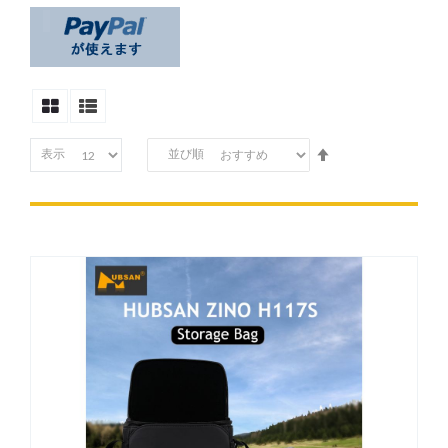
降
表示
並び順
順