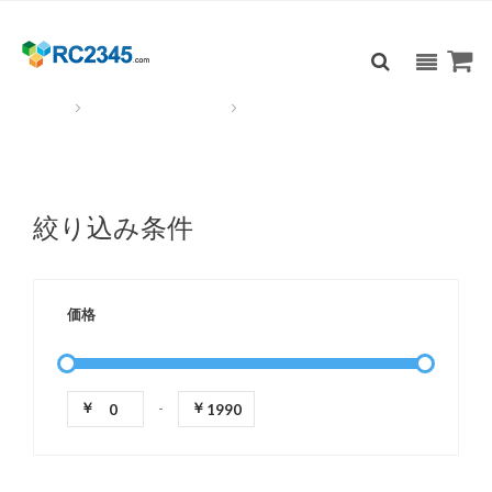
ZINO PRO パーツ
ホーム
HUBSANドローン＆パーツ
ZINO PRO パーツ
絞り込み条件
価格
￥
￥
-