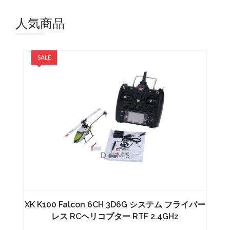
人気商品
SALE
Add
比
to
較
Wishlist
リ
ス
D
H
M
S
ト
に
入
れ
る
XK K100 Falcon 6CH 3D6G システム フライバー
2
レス RCヘリコプター RTF 2.4GHz