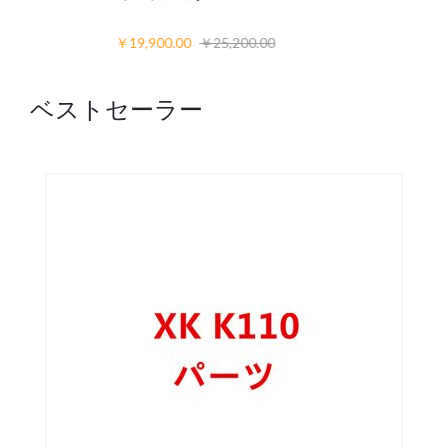
￥19,900.00
￥25,200.00
ベストセーラー
Add
比
to
較
Wishlist
リ
ス
ト
に
入
れ